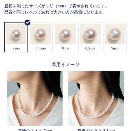
直径を測ったサイズがミリ（mm）で表示されています。
品質が同じレベルであれば大きい方が高価になります。
7mm
7.5mm
8mm
8.5mm
9mm
着用イメージ
真珠の⼤きさ 7mm
真珠の⼤きさ 7.5mm