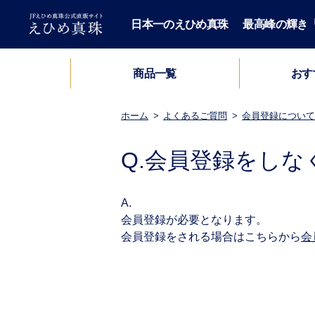
日本一のえひめ真珠
最高峰の輝き「H
おす
商品一覧
セミオーダーパールネックレス
ロングパールネックレス
パールブレスレット
パールネックレス
パールペンダント
パールイヤーカフ
パール2点セット
パールブローチ
HIME PEARL
パールピアス
メンズ
鑑別書
ホーム
よくあるご質問
会員登録について
会員登録をしな
会員登録が必要となります。
会員登録をされる場合はこちらから
会